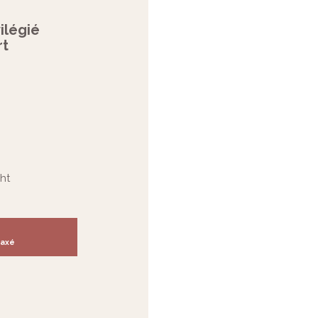
ilégié
rt
ht
taxé